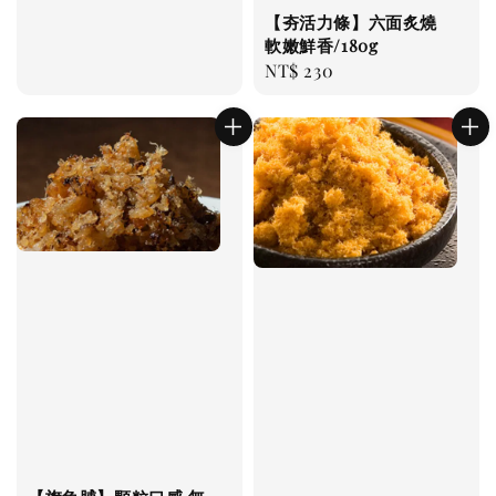
【夯活力條】六面炙燒
軟嫩鮮香/180g
Regular
NT$ 230
price