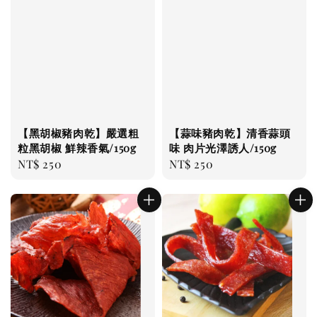
【蒜味豬肉乾】清香蒜頭
【黑胡椒豬肉乾】嚴選粗
味 肉片光澤誘人/150g
粒黑胡椒 鮮辣香氣/150g
Regular
NT$ 250
Regular
NT$ 250
price
price