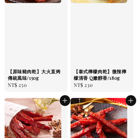
【原味豬肉乾】大火直烤
【泰式檸檬肉乾】微辣檸
傳統風味/150g
檬清香 Q嫩醇香/180g
Regular
NT$ 250
Regular
NT$ 230
price
price