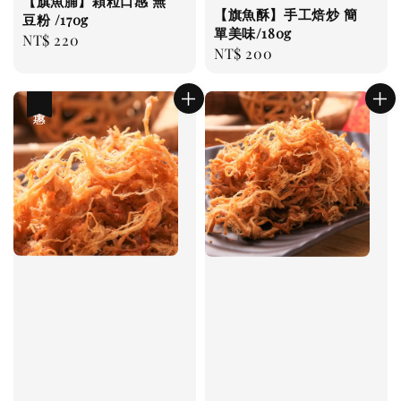
【旗魚脯】顆粒口感 無
【旗魚酥】手工焙炒 簡
豆粉 /170g
單美味/180g
Regular
NT$ 220
Regular
NT$ 200
price
price
優惠