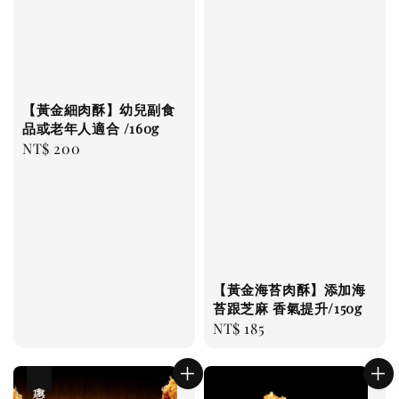
【黃金細肉酥】幼兒副食
品或老年人適合 /160g
Regular
NT$ 200
price
【黃金海苔肉酥】添加海
苔跟芝麻 香氣提升/150g
Regular
NT$ 185
price
優惠