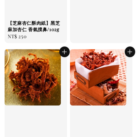
【芝麻杏仁酥肉紙】黑芝
麻加杏仁 香氣撲鼻/102g
Regular
NT$ 250
price