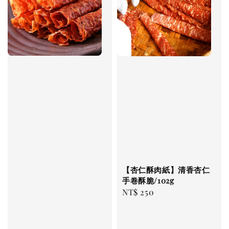
【杏仁酥肉紙】清香杏仁
手卷酥脆/102g
Regular
NT$ 250
price