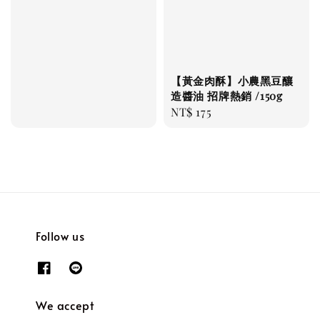
【黃金肉酥】小農黑豆釀
造醬油 招牌熱銷 /150g
Regular
NT$ 175
price
Follow us
We accept