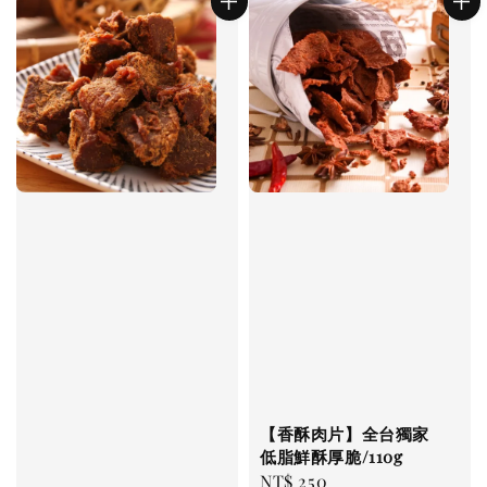
【香酥肉片】全台獨家
低脂鮮酥厚脆/110g
Regular
NT$ 250