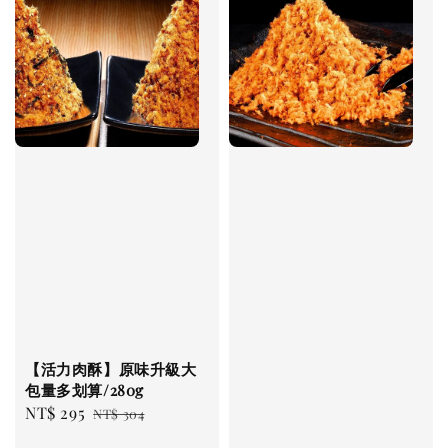
【活力肉酥】原味升級大
包量多划算/280g
Sale
NT$ 295
Regular
NT$ 304
price
price