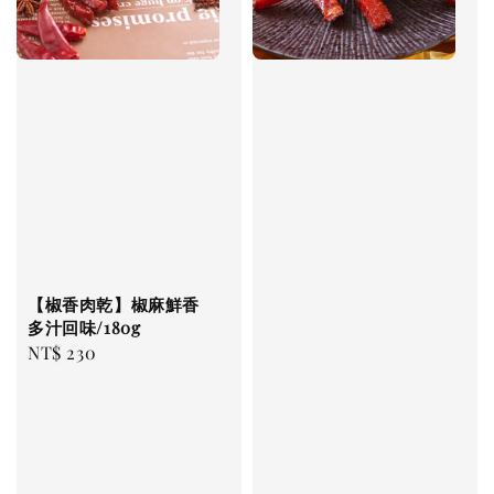
【椒香肉乾】椒麻鮮香
多汁回味/180g
Regular
NT$ 230
price