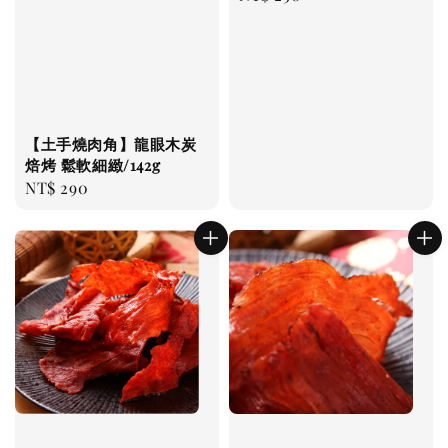
price
【土手燒肉角】龍眼木炭
焙烤 鬆軟細緻/142g
Regular
NT$ 290
price