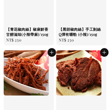
【青花椒肉絲】椒麻鮮香
【黑胡椒肉絲】手工剝絲
甘醇滋味(小辣帶麻)/150g
Q彈有嚼勁 (小辣)/150g
Regular
NT$ 250
Regular
NT$ 250
price
price