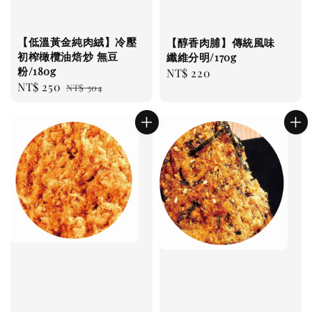
【低溫黃金純肉絨】冷壓
【醇香肉脯】傳統風味
初榨橄欖油焙炒 無豆
纖維分明/170g
粉/180g
Regular
NT$ 220
Sale
NT$ 250
Regular
NT$ 304
price
price
price