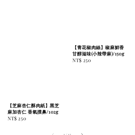
【青花椒肉絲】椒麻鮮香
甘醇滋味(小辣帶麻)/150g
Regular
NT$ 250
price
【芝麻杏仁酥肉紙】黑芝
麻加杏仁 香氣撲鼻/102g
Regular
NT$ 250
price
1
/
13