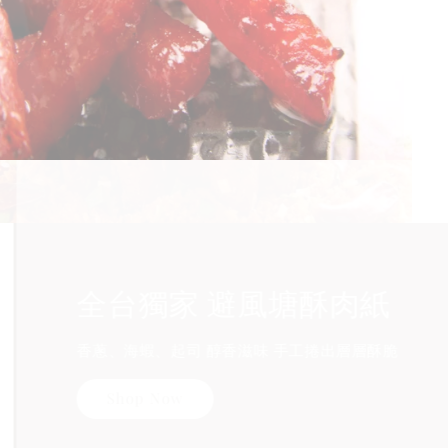
【夯活力條】六面炙燒 軟
嫩誘人
溫體豬肉、不乾不柴、肥瘦均勻
Shop Now