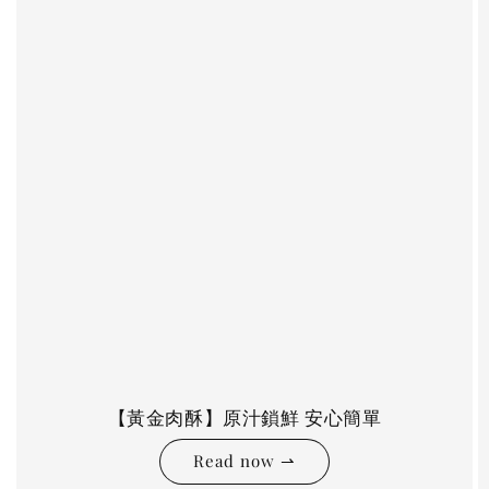
【黃金肉酥】原汁鎖鮮 安心簡單
Read now ⇀