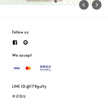
Follow us
We accept
LINE ID:@179gulfy
本店地址