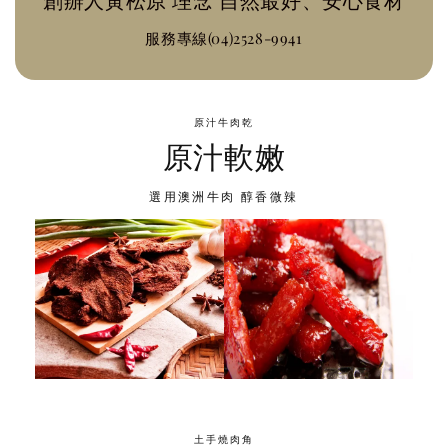
服務專線(04)2528-9941
原汁牛肉乾
原汁軟嫩
選用澳洲牛肉 醇香微辣
土手燒肉角