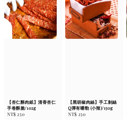
【黑胡椒肉絲】手工剝絲
【杏仁酥肉紙】清香杏仁
Q彈有嚼勁 (小辣)/150g
手卷酥脆/102g
Regular
NT$ 250
Regular
NT$ 250
price
price