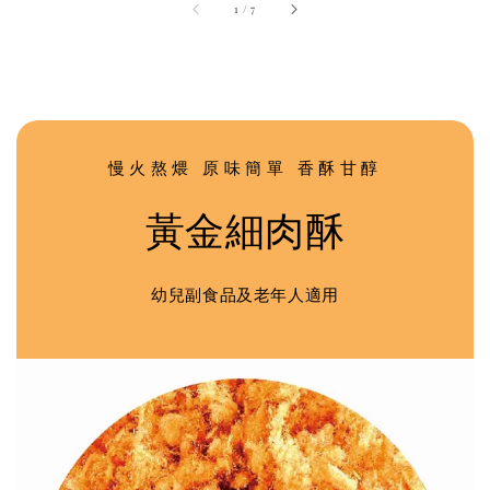
1
/
7
慢火熬煨 原味簡單 香酥甘醇
黃金細肉酥
幼兒副食品及老年人適用