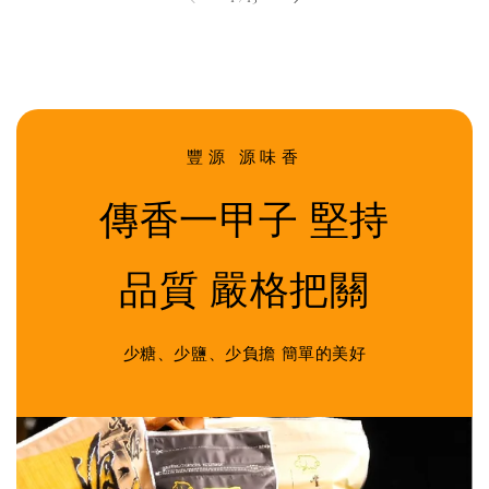
豐源 源味香
傳香一甲子 堅持
品質 嚴格把關
少糖、少鹽、少負擔 簡單的美好