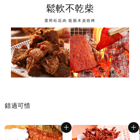
鬆軟不乾柴
選用松花肉 龍眼木炭焙烤
錯過可惜