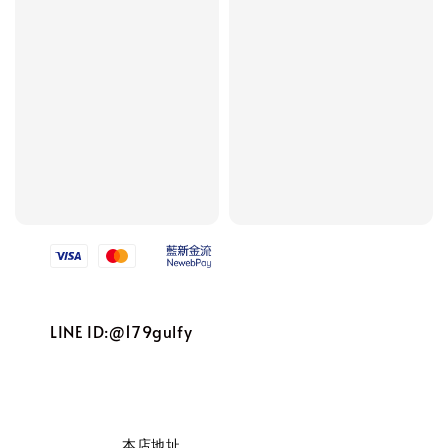
We accept
LINE ID:@179gulfy
                    本店地址
