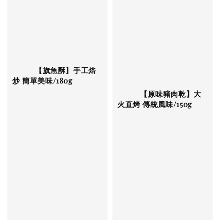
          【旗魚酥】手工焙
炒 簡單美味/180g

          【原味豬肉乾】大
火直烤 傳統風味/150g

Regular 
price