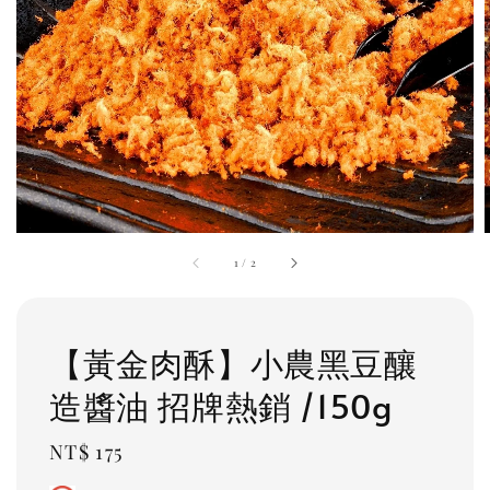
1
/
2
【黃金肉酥】小農黑豆釀
造醬油 招牌熱銷 /150g
Regular
NT$ 175
price