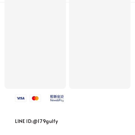
Follow us
We accept
LINE ID:@179gulfy