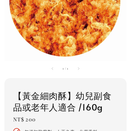
1
/
1
【黃金細肉酥】幼兒副食
品或老年人適合 /160g
Regular
NT$ 200
price