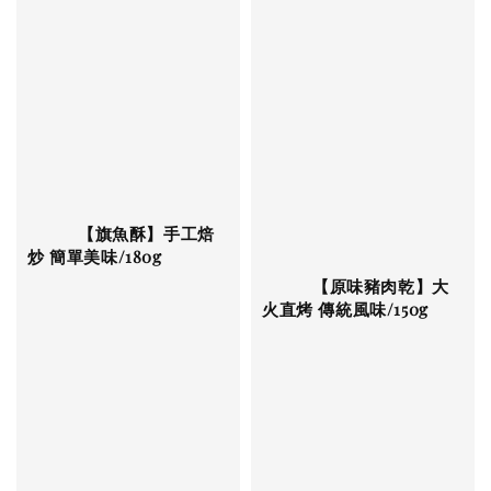
          【旗魚酥】手工焙
炒 簡單美味/180g

          【原味豬肉乾】大
火直烤 傳統風味/150g
