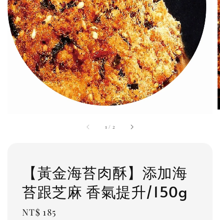
1
/
2
【黃金海苔肉酥】添加海
苔跟芝麻 香氣提升/150g
Regular
NT$ 185