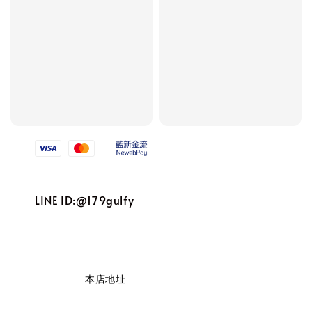
We accept
LINE ID:@179gulfy
                    本店地址
