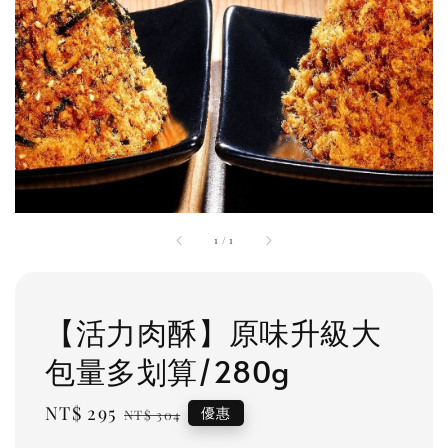
1
/
1
【活力肉酥】原味升級大
包量多划算/280g
Sale
NT$ 295
Regular
優惠
NT$ 304
price
price