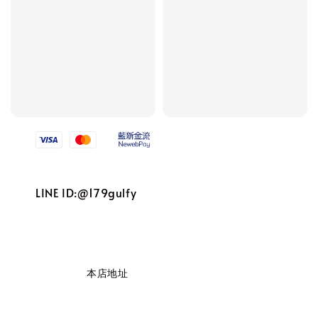
We accept
LINE ID:@179gulfy
                    本店地址
