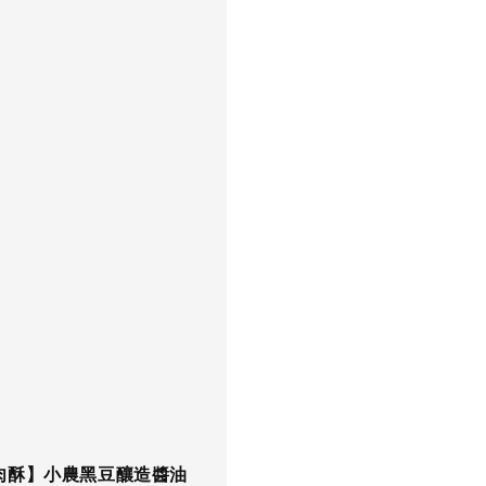
肉酥】小農黑豆釀造醬油