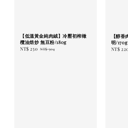
【低溫黃金純肉絨】冷壓初榨橄
【醇香
欖油焙炒 無豆粉/180g
明/170g
Sale
NT$ 250
Regular
Regular
NT$ 22
NT$ 304
price
price
price