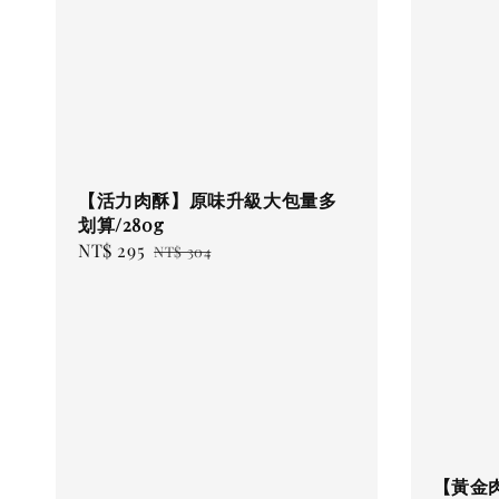
【活力肉酥】原味升級大包量多
划算/280g
Sale
NT$ 295
Regular
NT$ 304
price
price
【黃金