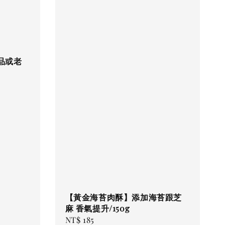
品或老
【黃金海苔肉酥】添加海苔跟芝
麻 香氣提升/150g
Regular
NT$ 185