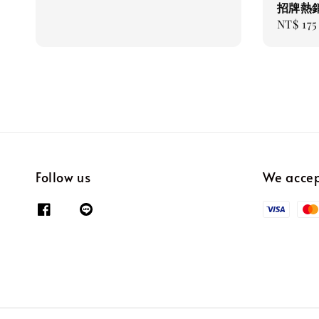
招牌熱銷 
Regular
NT$ 175
price
Follow us
We acce