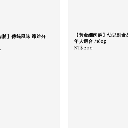
【黃金細肉酥】幼兒副食
肉脯】傳統風味 纖維分
年人適合 /160g
Regular
NT$ 200
0
price