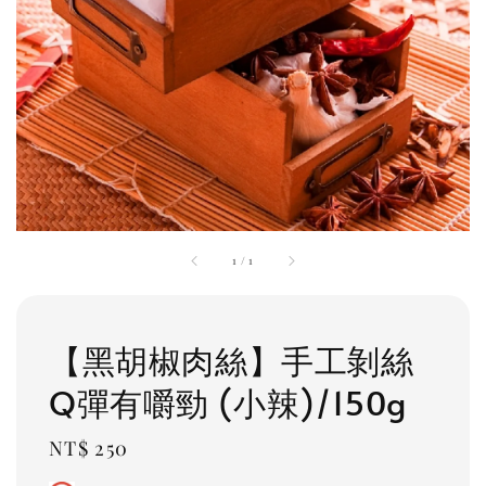
1
/
1
【黑胡椒肉絲】手工剝絲
Q彈有嚼勁 (小辣)/150g
Regular
NT$ 250
price