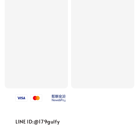
Follow us
We accept
LINE ID:@179gulfy