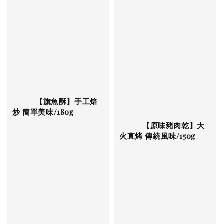
          【旗魚酥】手工焙
炒 簡單美味/180g

          【原味豬肉乾】大
火直烤 傳統風味/150g
