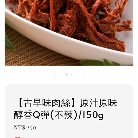
1
/
1
【古早味肉絲】原汁原味
醇香Q彈(不辣)/150g
Regular
NT$ 250
price