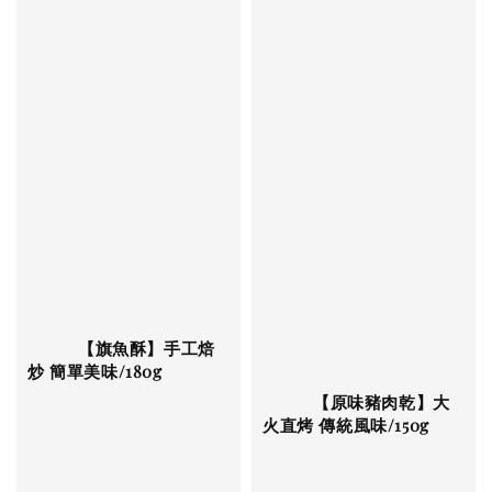
          【旗魚酥】手工焙
炒 簡單美味/180g

          【原味豬肉乾】大
火直烤 傳統風味/150g
