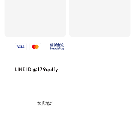
We accept
LINE ID:@179gulfy
                    本店地址
