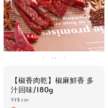
1
/
1
【椒香肉乾】椒麻鮮香 多
汁回味/180g
Regular
NT$ 230
price