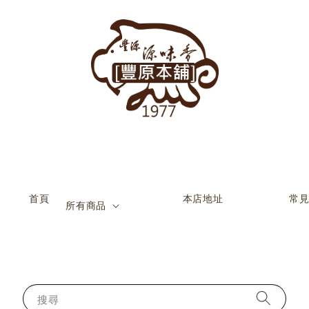
           首頁

                    本店地址

                    常見問題

所有商品
搜尋