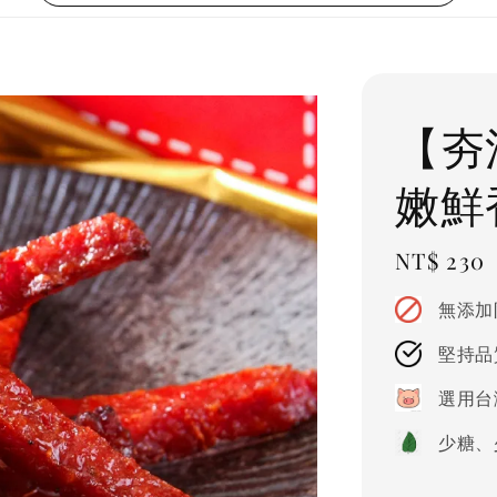
【夯
嫩鮮香
Regular
NT$ 230
price
無添加
堅持品
選用台
少糖、