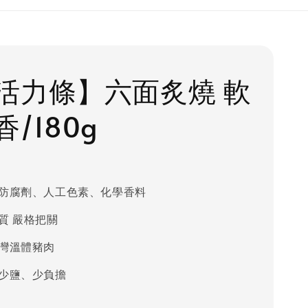
活力條】六面炙燒 軟
/180g
防腐劑、人工色素、化學香料
質 嚴格把關
灣溫體豬肉
少鹽、少負擔