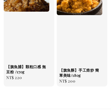
【旗魚脯】顆粒口感 無
【旗魚酥】手工焙炒 簡
豆粉 /170g
單美味/180g
Regular
NT$ 220
Regular
NT$ 200
price
price