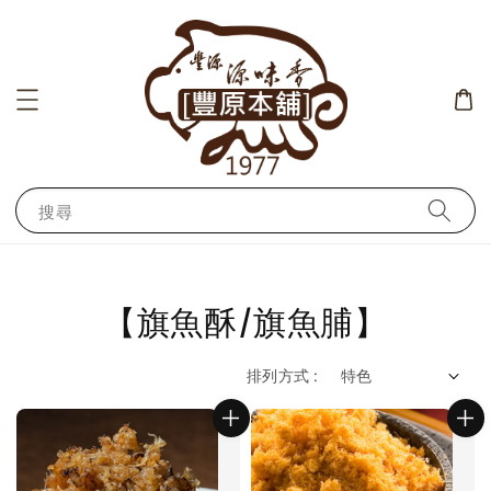
搜尋
【旗魚酥/旗魚脯】
排列方式 :