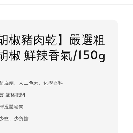
胡椒豬肉乾】嚴選粗
胡椒 鮮辣香氣/150g
防腐劑、人工色素、化學香料
質 嚴格把關
灣溫體豬肉
少鹽、少負擔