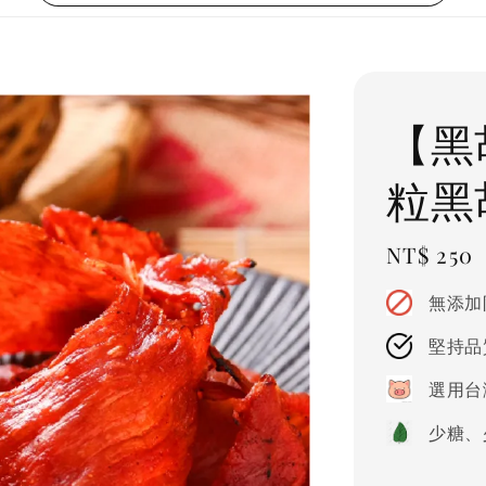
【黑
粒黑
Regular
NT$ 250
price
無添加
堅持品
選用台
少糖、