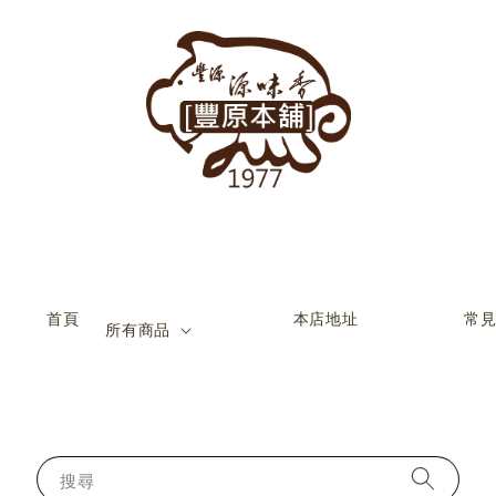
           首頁

                    本店地址

                    常見問題

所有商品
搜尋