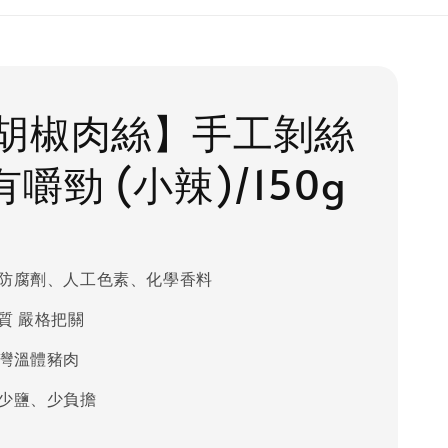
胡椒肉絲】手工剝絲
嚼勁 (小辣)/150g
防腐劑、人工色素、化學香料
質 嚴格把關
灣溫體豬肉
少鹽、少負擔