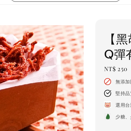
【黑
Q彈有
Regular
NT$ 250
price
無添加
堅持品
選用台
少糖、