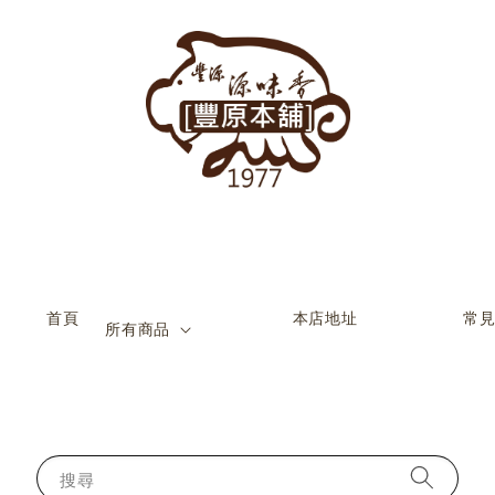
           首頁

                    本店地址

                    常見問題

所有商品
搜尋