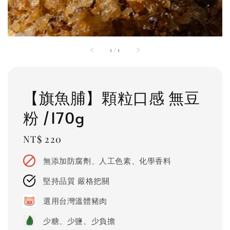
1
/
1
【旗魚脯】顆粒口感 無豆
粉 /170g
Regular
NT$ 220
price
無添加防腐劑、人工色素、化學香料
堅持品質 嚴格把關
選用台灣溫體豬肉
少糖、少鹽、少負擔