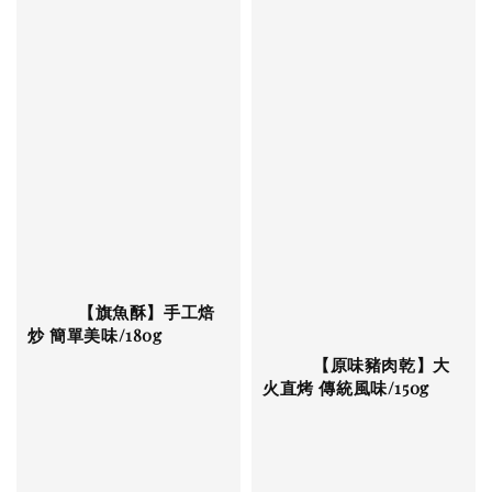
          【旗魚酥】手工焙
炒 簡單美味/180g

          【原味豬肉乾】大
火直烤 傳統風味/150g
